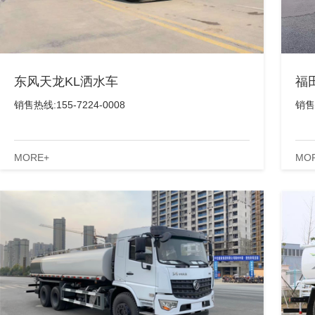
东风天龙KL洒水车
福
销售热线:155-7224-0008
销售热
MORE+
MO