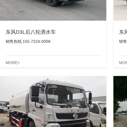
东风D3L后八轮洒水车
东
销售热线:155-7224-0008
销售热
MORE+
MO