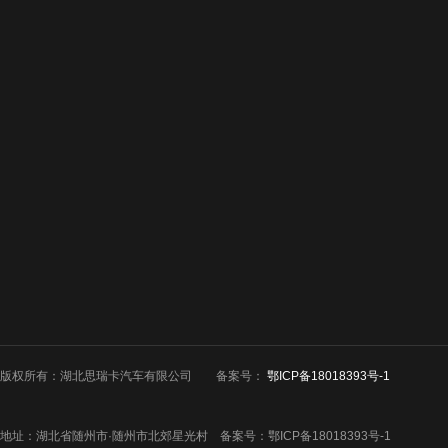
公司简介
新闻中心
企业简介
企业新闻
购车流程
技术资料
企业文化
行业动态
服务承诺
客户案例
联系我们
版权所有：湖北思瑞卡汽车有限公司
备案号：
鄂ICP备18018393号-1
客户案例
地址：湖北省随州市·随州市北郊星光村 备案号：
鄂ICP备18018393号-1