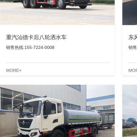
重汽汕德卡后八轮洒水车
东
销售热线:155-7224-0008
销售热
MORE+
MO