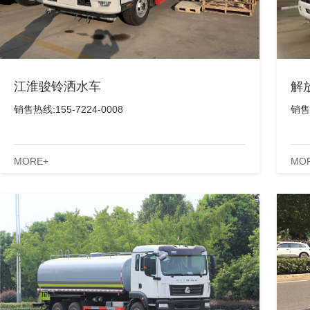
江淮骏铃洒水车
解
销售热线:155-7224-0008
销售热
MORE+
MO