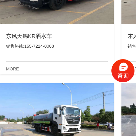
东风天锦KR洒水车
东
销售热线:155-7224-0008
销售热
MORE+
MO