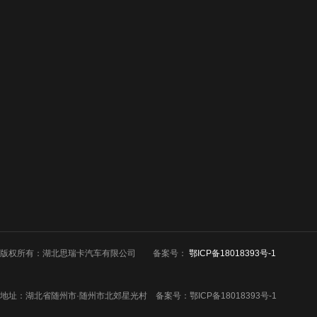
公司简介
新闻中心
企业简介
企业新闻
购车流程
技术资料
企业文化
行业动态
服务承诺
客户案例
联系我们
版权所有：湖北思瑞卡汽车有限公司
备案号：
鄂ICP备18018393号-1
客户案例
地址：湖北省随州市·随州市北郊星光村 备案号：
鄂ICP备18018393号-1