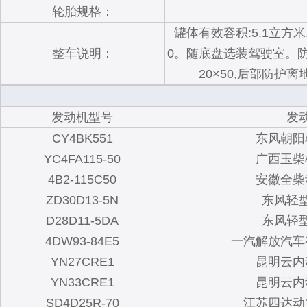
轮胎规格：
罐体有效容积:5.1立方米,
整车说明：
0。随底盘选装驾驶室。防护
20×50,后部防护离
发动机型号
发
CY4BK551
东风朝阳
YC4FA115-50
广西玉柴
4B2-115C50
安徽全柴
ZD30D13-5N
东风轻
D28D11-5DA
东风轻
4DW93-84E5
一汽解放汽车
YN27CRE1
昆明云内
YN33CRE1
昆明云内
SD4D25R-70
江苏四达动