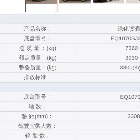
产品名称：
绿化喷洒
底盘型号：
EQ1070SJ
总 质 量 ：(kg)
7360
额定质量：(kg)
3930
整备质量：(kg)
3300(K
排放标准：
底盘型号：
EQ107
轴 数：
轴 距(mm)：
3308
驾驶室乘人数：
轮 胎 数：