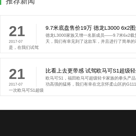
推荐新闻
21
9.7米底盘售价19万 德龙L3000 6x2
德龙L3000家族又增一名新成员——9.7米6x2
天，我们有幸见到了这款车，并且进行了简单的
2017-07
是，在我们试驾
21
比看上去更带感 试驾欧马可S1超级
欧马可S1，福田欧马可超级轻卡家族的拳头产
功高强的猛将，我们有幸在北京怀柔山区的G11
2017-07
一次欧马可S1超级